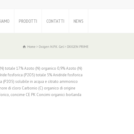
SIAMO
PRODOTTI
CONTATTI
NEWS
Home
Oxigen N.P.K. Gel
OXIGEN PRIME
 totale 17% Azoto (N) organico 0,9% Azoto (N)
ide fosforica (P2O5) totale 5% Anidride fosforica
ca (P2O5) solubile in acqua e citrato ammonico
ore di cloro Carbonio (C) organico di origine
forico, concime CE PK Concimi organici: borlanda