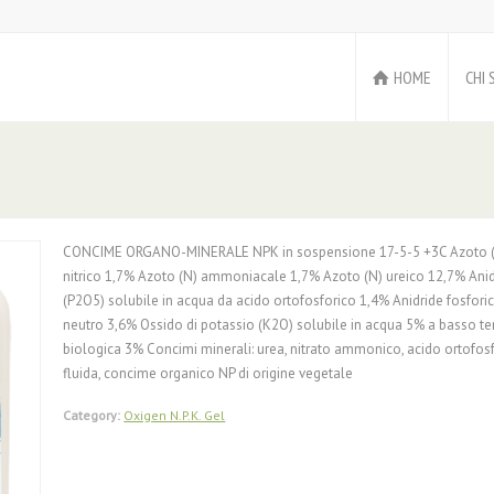
HOME
CHI 
CONCIME ORGANO-MINERALE NPK in sospensione 17-5-5 +3C Azoto (N)
nitrico 1,7% Azoto (N) ammoniacale 1,7% Azoto (N) ureico 12,7% Anidr
(P2O5) solubile in acqua da acido ortofosforico 1,4% Anidride fosfori
neutro 3,6% Ossido di potassio (K2O) solubile in acqua 5% a basso ten
biologica 3% Concimi minerali: urea, nitrato ammonico, acido ortofos
fluida, concime organico NP di origine vegetale
Category:
Oxigen N.P.K. Gel