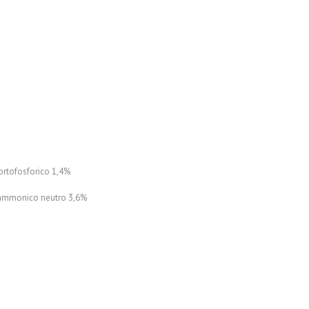
 ortofosforico 1,4%
to ammonico neutro 3,6%